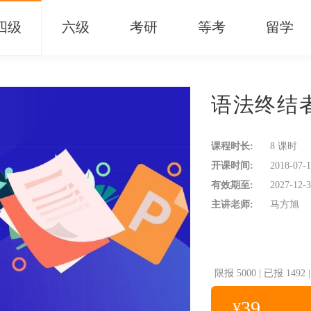
四级
六级
考研
等考
留学
语法终结
课程时长:
8 课时
开课时间:
2018-07-1
有效期至:
2027-12-3
主讲老师:
马方旭
限报
5000
|
已报
1492
39
¥