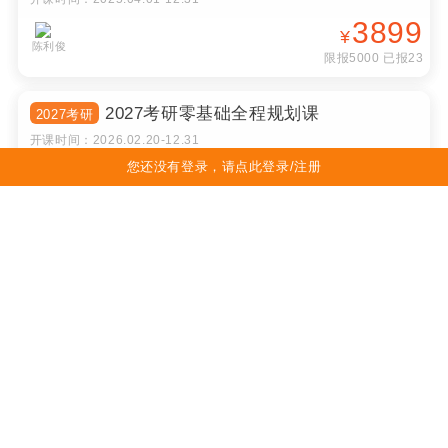
3899
¥
陈利俊
限报5000 已报23
2027考研零基础全程规划课
2027考研
开课时间：
2026.02.20
-
12.31
免费
您还没有登录，请点此登录/注册
限报29000 已报27086
陈龙
杨加宁
四六级新学期高分备考规划
新学期备考
开课时间：
2023.05.07
-
12.31
免费
限报50000 已报52600
许密杉
【学两年】2027考研政治+英语零基础飞
27考研
跃全程班联报
开课时间：
2026.03.15
-
12.31