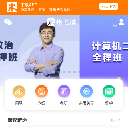
下载APP
点击下载
畅享刷题、背词、直播极致体验
四级
六级
考研
实用英语
留学
课程精选
更多 >