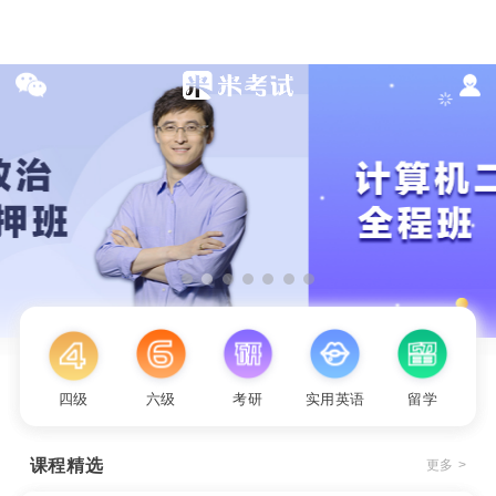
四级
六级
考研
实用英语
留学
课程精选
更多 >
2027年名师带背肖1000题【免费试听】
肖1000题
开课时间：
2026.07.06
-
12.31
39
¥
限报5000 已报2260
杨加宁