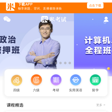
四级
六级
考研
实用英语
留学
课程精选
更多 >
2027年名师带背肖1000题【免费试听】
肖1000题
开课时间：
2026.07.06
-
12.31