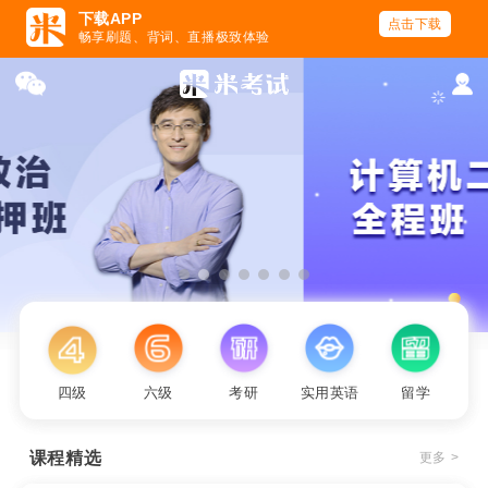
下载APP
点击下载
畅享刷题、背词、直播极致体验
四级
六级
考研
实用英语
留学
课程精选
更多 >