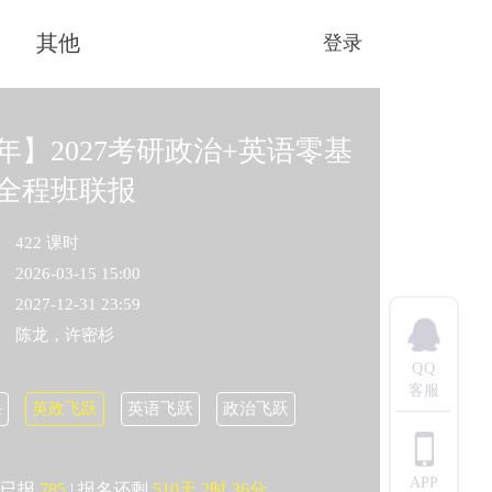
其他
登录
年】2027考研政治+英语零基
全程班联报
422 课时
2026-03-15 15:00
2027-12-31 23:59
陈龙，许密杉
QQ
客服
课
英政飞跃
英语飞跃
政治飞跃
APP
已报
785
|
报名还剩
510天
2时
36分