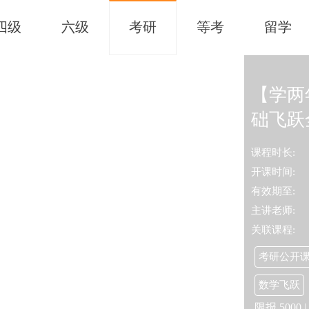
四级
六级
考研
等考
留学
【学两
础飞跃
课程时长:
开课时间:
有效期至:
主讲老师:
关联课程:
考研公开
数学飞跃
限报
5000
|