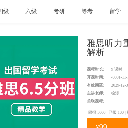
四级
六级
考研
等考
留学
雅思听力
解析
课程时长:
9 课时
开课时间:
-0001-11-
有效期至:
2029-12-3
主讲老师:
徐漫
关联课程:
限报
高分写作
5000
|
已报
听力精
100
|
多选题解析
99
¥