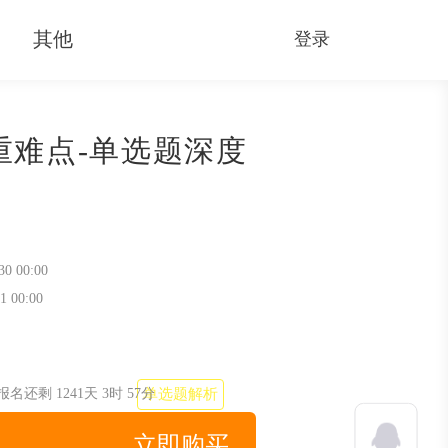
其他
登录
重难点-单选题深度
30 00:00
1 00:00
讲
报名还剩
填空题解析
1241天
3时
57分
单选题解析
立即购买