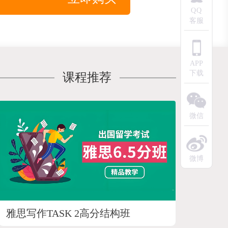
QQ
客服
APP
下载
课程推荐
微信
微博
雅思写作TASK 2高分结构班