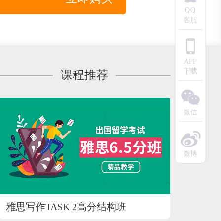
QQ
客服
APP
下载
课程推荐
微信
微博
雅思写作TASK 2高分结构班