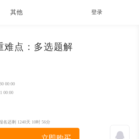
其他
登录
重难点：多选题解
30 00:00
1 00:00
讲
报名还剩
填空题解析
1240天
10时
56分
单选题解析
立即购买