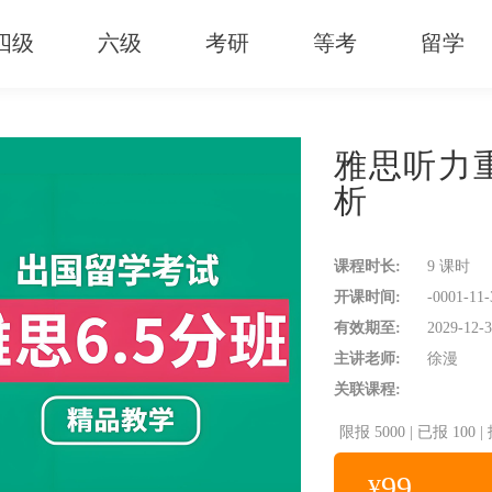
四级
六级
考研
等考
留学
雅思听力
析
课程时长:
9 课时
开课时间:
-0001-11-
有效期至:
2029-12-3
主讲老师:
徐漫
关联课程:
限报
高分写作
5000
|
已报
听力精
100
|
多选题解析
99
¥