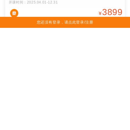
限报5000 已报287
唐老师
2026西药学综合医考飞跃全程班(26.2.28
全程班
开课)
开课时间：
2025.04.01
-
12.31
3899
¥
限报5000 已报20
唐老师
2026司法考试主观题全程班(26.2.18开课)
全程班
开课时间：
2025.04.01
-
12.31
3899
陈利俊
¥
限报5000 已报23