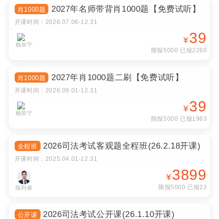
39
¥
杨加宁
限报5000 已报1963
2026司法考试客观题全程班(26.2.18开课)
全程班
开课时间：
2025.04.01
-
12.31
3899
¥
限报5000 已报23
陈利俊
2026司法考试公开课(26.1.10开课)
公开课
开课时间：
2025.04.01
-
12.31
免费
限报5000 已报121
陈利俊
2026公务员国考飞跃全程班(26.2.22开课)
全程班
开课时间：
2025.04.01
-
12.31
3899
¥